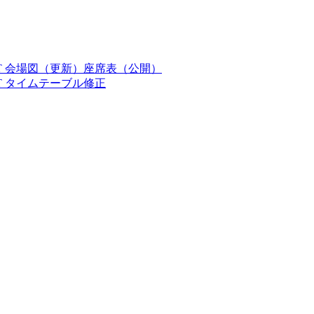
n 2016 EAST 会場図（更新）座席表（公開）
2016 EAST タイムテーブル修正